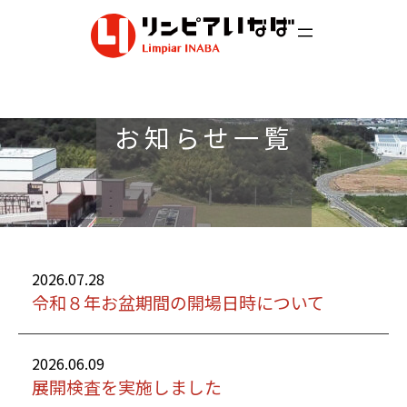
内
容
を
ス
キ
ッ
お知らせ一覧
プ
2026.07.28
令和８年お盆期間の開場日時について
2026.06.09
展開検査を実施しました